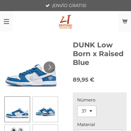
¡ENVÍO GRATIS!
Ir
al
contenido
principal
DUNK Low
Born x Raised
Blue
89,95 €
Número
Material