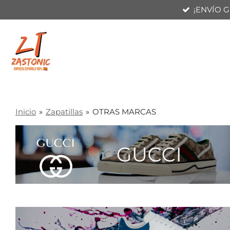
¡ENVÍO G
Ir
al
contenido
principal
Inicio
»
Zapatillas
»
OTRAS MARCAS