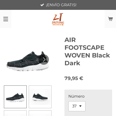
¡ENVÍO GRATIS!
Ir
al
contenido
principal
AIR
FOOTSCAPE
WOVEN Black
Dark
79,95 €
Número