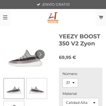
¡ENVÍO GRATIS!
Ir
al
contenido
principal
YEEZY BOOST
350 V2 Zyon
69,95 €
Número
Material