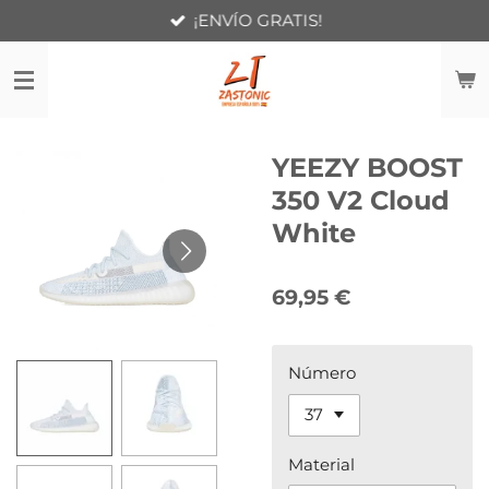
¡ENVÍO GRATIS!
Ir
al
contenido
principal
YEEZY BOOST
350 V2 Cloud
White
69,95 €
Número
Material