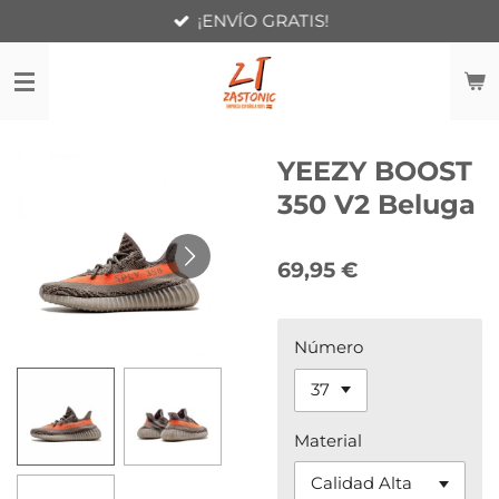
¡ENVÍO GRATIS!
Ir
al
contenido
principal
YEEZY BOOST
350 V2 Beluga
69,95 €
Número
Material