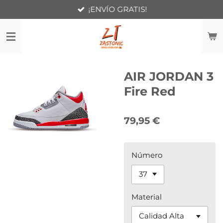
¡ENVÍO GRATIS!
Ir
al
contenido
principal
AIR JORDAN 3
Fire Red
79,95 €
Número
Material