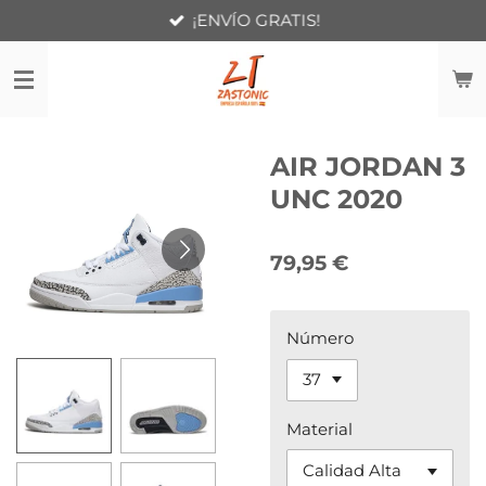
¡ENVÍO GRATIS!
Ir
al
contenido
principal
AIR JORDAN 3
UNC 2020
79,95 €
Número
Material