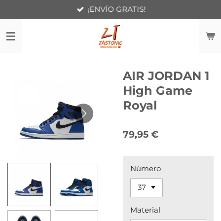
¡ENVÍO GRATIS!
Ir
al
contenido
principal
AIR JORDAN 1
High Game
Royal
79,95 €
Número
Material