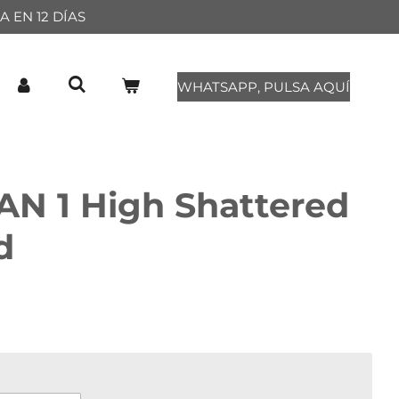
 EN 12 DÍAS
WHATSAPP, PULSA AQUÍ
N 1 High Shattered
d