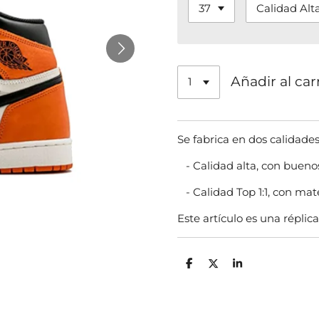
Añadir al car
Se fabrica en dos calidade
- Calidad alta, con bueno
- Calidad Top 1:1, con mat
Este artículo es una réplica
C
C
C
o
o
o
m
m
m
p
p
p
a
a
a