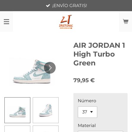
¡ENVÍO GRATIS!
Ir
al
contenido
principal
AIR JORDAN 1
High Turbo
Green
79,95 €
Número
Material