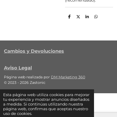
(recomendado).
C
C
C
C
o
o
o
o
m
m
m
m
p
p
p
p
a
a
a
a
r
r
r
r
t
t
t
t
i
i
i
i
r
r
r
r
Cambios y Devoluciones
Aviso Legal
Página web realizada por
DM Marketing 360
© 2023 - 2026 Zastonic
Esta página web utiliza cookies para mejorar
tu experiencia y mostrar anuncios diseñados
a medida. Si continúas utilizando nuestra
página web, confirmas que aceptas nuestro
uso de cookies.